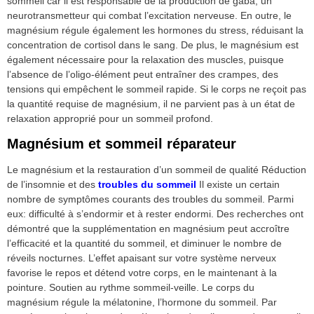
sommeil car il est responsable de la production de gaba, un
neurotransmetteur qui combat l’excitation nerveuse. En outre, le
magnésium régule également les hormones du stress, réduisant la
concentration de cortisol dans le sang. De plus, le magnésium est
également nécessaire pour la relaxation des muscles, puisque
l’absence de l’oligo-élément peut entraîner des crampes, des
tensions qui empêchent le sommeil rapide. Si le corps ne reçoit pas
la quantité requise de magnésium, il ne parvient pas à un état de
relaxation approprié pour un sommeil profond.
Magnésium et sommeil réparateur
Le magnésium et la restauration d’un sommeil de qualité Réduction
de l’insomnie et des
troubles du sommeil
Il existe un certain
nombre de symptômes courants des troubles du sommeil. Parmi
eux: difficulté à s’endormir et à rester endormi. Des recherches ont
démontré que la supplémentation en magnésium peut accroître
l’efficacité et la quantité du sommeil, et diminuer le nombre de
réveils nocturnes. L’effet apaisant sur votre système nerveux
favorise le repos et détend votre corps, en le maintenant à la
pointure. Soutien au rythme sommeil-veille. Le corps du
magnésium régule la mélatonine, l’hormone du sommeil. Par