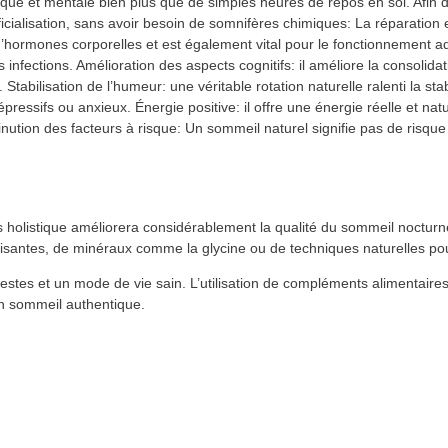
ique et mentale bien plus que de simples heures de repos en soi. Afin
ificialisation, sans avoir besoin de somnifères chimiques: La réparation e
x d’hormones corporelles et est également vital pour le fonctionnement
 infections. Amélioration des aspects cognitifs: il améliore la consolida
Stabilisation de l’humeur: une véritable rotation naturelle ralenti la sta
épressifs ou anxieux. Énergie positive: il offre une énergie réelle et nat
 Diminution des facteurs à risque: Un sommeil naturel signifie pas de ris
holistique améliorera considérablement la qualité du sommeil nocturne.
isantes, de minéraux comme la glycine ou de techniques naturelles po
es et un mode de vie sain. L’utilisation de compléments alimentaires 
un sommeil authentique.