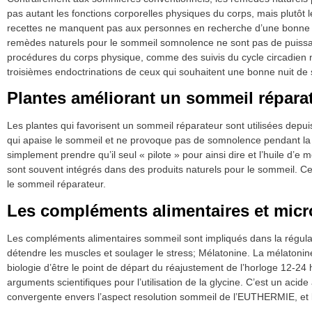
pas autant les fonctions corporelles physiques du corps, mais plutôt le
recettes ne manquent pas aux personnes en recherche d’une bonne nu
remèdes naturels pour le sommeil somnolence ne sont pas de puissant
procédures du corps physique, comme des suivis du cycle circadien na
troisièmes endoctrinations de ceux qui souhaitent une bonne nuit d
Plantes améliorant un sommeil répara
Les plantes qui favorisent un sommeil réparateur sont utilisées depui
qui apaise le sommeil et ne provoque pas de somnolence pendant la jo
simplement prendre qu’il seul « pilote » pour ainsi dire et l’huile d’e
sont souvent intégrés dans des produits naturels pour le sommeil. C
le sommeil réparateur.
Les compléments alimentaires et micr
Les compléments alimentaires sommeil sont impliqués dans la régula
détendre les muscles et soulager le stress; Mélatonine. La mélaton
biologie d’être le point de départ du réajustement de l’horloge 12-24
arguments scientifiques pour l’utilisation de la glycine. C’est un acid
convergente envers l’aspect resolution sommeil de l’EUTHERMIE, et la