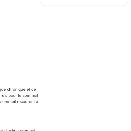
igue chronique et de
urels pour le sommeil
 sommeil recourent à
re d’action promeut