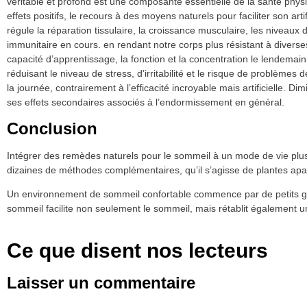
véritable et profond est une composante essentielle de la santé phys
effets positifs, le recours à des moyens naturels pour faciliter son art
régule la réparation tissulaire, la croissance musculaire, les niveau
immunitaire en cours. en rendant notre corps plus résistant à diverses
capacité d’apprentissage, la fonction et la concentration le lendemain. 
réduisant le niveau de stress, d’irritabilité et le risque de problèmes d
la journée, contrairement à l’efficacité incroyable mais artificielle.
ses effets secondaires associés à l’endormissement en général.
Conclusion
Intégrer des remèdes naturels pour le sommeil à un mode de vie plus 
dizaines de méthodes complémentaires, qu’il s’agisse de plantes apa
Un environnement de sommeil confortable commence par de petits gest
sommeil facilite non seulement le sommeil, mais rétablit également 
Ce que disent nos lecteurs
Laisser un commentaire