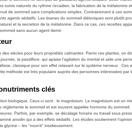
s suivis naturels du rythme circadien, la fabrication de la mélatonine et
it de sommeil sans complications simples. Contrairement à ces somni
s agents sédatifs. Les tisanes du sommeil diétoriques sont plutôt pro
turel et la secretion de la mélatonine. Dans ce cas, ces recettes appa
e sommeil sans aucun agent demir.
teur
s des siècles pour leurs propriétés calmantes. Parmi ces plantes, on dis
urnée, la passiflore, qui apaise l’agitation du mental et aide une per
 mélisse, classique pour son effet relaxant sur le système nerveux . Ces e
ette méthode est très populaire auprès des personnes intéressées par l
onutriments clés
tion biologique. Ceux-ci sont : le magnésium. Le magnésium est un min
ine réglemente le sommeil et est souvent appelée hormone du sommeil. 
 heures. Parfois, par exemple, se décalage horaire ou travail sous pres
e aminé anodin qui a des effets sédatifs. Les études soutiennent l’opinio
 glycine – les “nourrit” insidieusement.