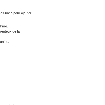
ues-unes pour ajouter
ythme.
amenteux de la
tonine.