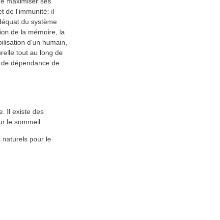
 de maximiser ses
t de l’immunité: il
 adéquat du système
tion de la mémoire, la
bilisation d’un humain,
urelle tout au long de
que de dépendance de
 Il existe des
ur le sommeil.
naturels pour le