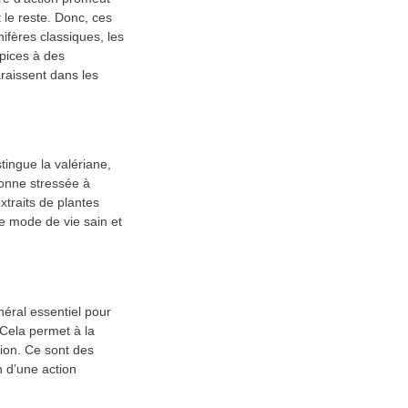
 le reste. Donc, ces
fères classiques, les
pices à des
raissent dans les
tingue la valériane,
sonne stressée à
xtraits de plantes
e mode de vie sain et
éral essentiel pour
Cela permet à la
sion. Ce sont des
n d’une action